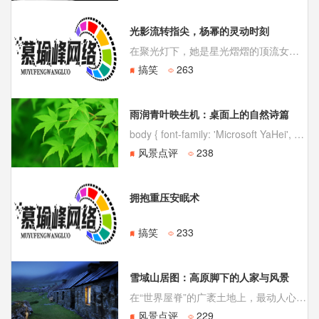
光影流转指尖，杨幂的灵动时刻
在聚光灯下，她是星光熠熠的顶流女星；在社交平台上，她则是分享着生活点滴的灵动女生。杨幂，这位被无数人视为女神的演员，总能在镜头前展现出多面的魅力，而其中，她那些俏皮可爱的标志性手势，尤其是经典的“剪刀手”，已然成为她与粉丝之间心照不宣的快乐密码。
搞笑
263
雨润青叶映生机：桌面上的自然诗篇
body { font-family: 'Microsoft YaHei', sans-serif; line-height: 1.6; color: #333; max-width: 1000px;
风景点评
238
拥抱重压安眠术
搞笑
233
雪域山居图：高原脚下的人家与风景
在“世界屋脊”的广袤土地上，最动人心魄的或许并非只有雪山之巅的绝对高度，更是那雪山脚下、绿毯般的草甸上与自然共生的村落。这些高原人家，将生活编织进壮丽的风景，构成了一幅幅宁静深邃的“雪域山居图”。
风景点评
229