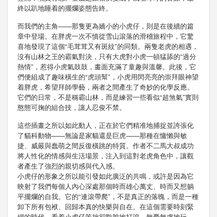
終以趴地睡着的擺爛姿態告終。
而我們的主角——那隻更為嬌小的小虎仔，則是在後續的篇
章中登場。在胖虎一次不慎從雪山滾落的滑稽旅程中，它驚
喜地發現了這個“毛茸茸又有斑紋”的同類。兩隻老虎的相遇，
沒有山林之王的霸氣對決，只有大虎對小虎一頓猛舔的“過分
熱情”，惹得小虎氣鼓鼓，畫面充滿了童趣與溫馨。此後，它
們便組成了趣味橫生的“虎頭幫”，小虎用閃亮亮的崇拜眼神望
着胖虎，希望拜師學藝，兩者之間產生了奇妙的化學反應。
它們的日常，不是稱霸山林，而是練習一些看似“超煞氣”實則
憨態可掬的組合技，讓人忍俊不禁。
這些插畫之所以如此動人，正在於它們精准地捕捉並誇張化
了貓科動物——無論是家貓還是巨虎——那種在慵懶與敏
捷、威嚴與蠢萌之間反復橫跳的特質。作者不二馬大叔成功
將人性化的情感與生活場景，注入到這對老虎角色中，讓觀
者產生了強烈的親切感與代入感。
小虎仔的形象之所以能引發如此廣泛的共鳴，或許是因為它
映射了我們每個人內心深處那個時而雄心萬丈、時而又想躺
平擺爛的自我。它的“連滾帶爬”，不是真正的落魄，而是一種
卸下所有包袱、回歸本真的快樂與自在。在這個需要時刻緊
繃的時代，看着小虎仔笨拙卻歡脫地打滾，無憂無慮地玩