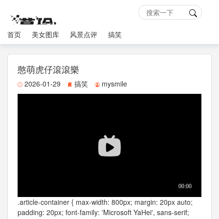
首页
美女图库
风景点评
搞笑
憨萌虎仔滾滾樂
2026-01-29
搞笑
mysmile
.article-container { max-width: 800px; margin: 20px auto;
padding: 20px; font-family: 'Microsoft YaHei', sans-serif;