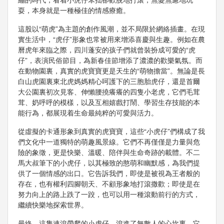
耍，本身就是一種極佳的情感療癒。
這股以“萌虎”為主題的創作風潮，並不局限於網絡插畫。在現
實生活中，“虎仔”形象也常被用來增添喜慶與生趣。例如在農
曆虎年來臨之際，四川蓬安的孩子們就曾裝扮成可愛的“虎
仔”，表演民俗節目，為新春佳節增添了濃濃的歡樂氣氛。而
在動物園裏，真實的虎寶寶更是天生的“萌物擔當”。無論是長
白山虎園裏東北虎媽媽精心呵護下的三胞胎虎仔，還是首爾
大公園裏初次見客、伸懶腰撓癢癢的四隻小老虎，它們毛茸
茸、奶呼呼的模樣，以及互相嬉戲打鬧、學習生存技能的本
能行為，都展現着生命最純粹的可愛與活力。
從虛擬的卡通形象到真實的虎寶寶，這些“小虎仔”們構成了我
們文化中一道獨特的萌趣風景線。它們不再僅僅是力量與危
險的象徵，更是快樂、溫暖、陪伴與生命奇跡的載體。不二
馬大叔筆下的小虎仔，以其極致的憨萌和幽默感，為我們提
供了一個情感的出口。它告訴我們，即使是被視為王者般的
存在，也有權利四腳朝天、不顧形象地打滾撒歡；即使是在
努力向上的路上跌了一跤，也可以用一種滾動前行的方式，
繼續快樂地探索世界。
最終，這隻連滾帶爬的小虎仔，滾進了無數人的心坎裏。它