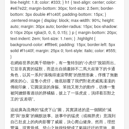
line-height: 1.8; color: #333; } h1 { text-align: center; color:
#e67e22; margin-bottom: 30px; font-size: 2.5em; border-
bottom: 3px double #f1c40f; padding-bottom: 15px; }
.centered-image { display: block; max-width: 90%; height:
auto; margin: 30px auto; border-radius: 15px; box-shadow:
0 10px 20px rgba(0, 0, 0, 0.15); } p { margin-bottom: 20px;
text-indent: 2em; font-size: 1.1em; } .highlight {
background-color: #fff9e6; padding: 15px; border-left: 5px
solid #f1c40f; margin: 25px 0; font-style: italic; color: #555;
}
在網絡世界的萬千萌物中，有一隻特別的“小虎仔”脫穎而出。
它並非真實的猛獸，而是出自插畫師不二馬大叔筆下的卡通
角色，以其一系列“落魄得連滾帶爬”的憨態形象，俘獲了無數
網友的心。這隻小虎仔，徹底顛覆了我們對老虎威風凜凜的
傳統印象，它圓滾滾的身軀、笨拙又努力的動作，彷彿一隻
被阿嬤餵養過頭的胖橘貓，披上了一張虎皮，演繹着百獸之
王的“反差萌”。
這組廣為流傳的“猛虎下山”圖，其實講述的是一個關於“減
肥”與“放棄”的幽默故事。故事中的猛虎（或稱胖虎）意識到
自己肚皮上的肉肉影響了威嚴，決心爬山健身。然而，理想
豐滿，現實骨感。登山之旅很快變成了氣喘吁吁的苦旅，最