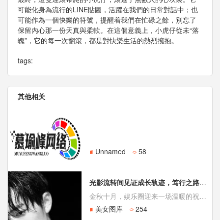
可能化身為流行的LINE貼圖，活躍在我們的日常對話中；也
可能作為一個快樂的符號，提醒着我們在忙碌之餘，別忘了
保留內心那一份天真與柔軟。在這個意義上，小虎仔從未“落
魄”，它的每一次翻滾，都是對快樂生活的熱烈擁抱。
tags:
其他相关
Unnamed
58
光影流转间见证成长轨迹，笃行之路终见繁花绽放
金秋十月，娱乐圈迎来一场温暖的祝福盛典。著名时尚媒体《芭莎娱乐》在社交平台发布一组独家影像，为备受瞩目的演员、歌手肖战送上生日祝福。配文“努力一定有迹可循”短短七字，却蕴含着对这位青年艺人职业生涯的深刻观察与诚挚肯定。这组图片并非简单的庆生照，更像是一幅用光影绘就的成长画卷，记录了他从青涩到沉稳，从
美女图库
254