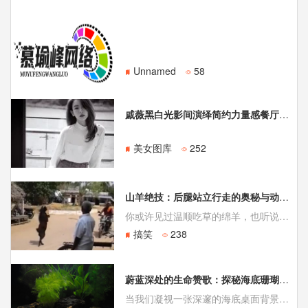
Unnamed
58
戚薇黑白光影间演绎简约力量感餐厅随拍展现冷艳都市风范
美女图库
252
山羊绝技：后腿站立行走的奥秘与动物的非凡才能
你或许见过温顺吃草的绵羊，也听说过擅长攀岩的山羊，但你是否能想象，一只山羊像人类一样，用两条后腿昂首阔步、稳健前行？这并非动画电影里的场景，而是真实发生的动物奇观。在印度比哈尔邦的泰尔瓦拉，就有一只这样的山羊，它用后腿行走的视频曾让无数人惊叹不已。这只黑色的山羊并非天
搞笑
238
蔚蓝深处的生命赞歌：探秘海底珊瑚王国
当我们凝视一张深邃的海底桌面背景，映入眼帘的远不止是蓝色的水与斑斓的鱼。那是一扇通往地球最古老、最繁荣生态系统的窗口，一个由珊瑚构筑、无数生命演绎的奇幻王国。海底世界占据了地球表面的绝大部分，却仍是人类了解最少的领域，每一张展现其风貌的图片，都是我们与这片神秘领域的一次珍贵邂逅。