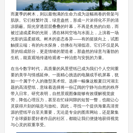
而夏季的树木，则以最饱满的生命力成为这幅画卷的骨架与
肌肤。它们枝繁叶茂，绿意盎然，形成一片浓得化不开的清
凉荫蔽。阳光穿透层层叠叠的叶幕，不再是炙热的白焰，而
被过滤成柔和的光斑，洒在林间空地与水面上，上演着一场
光影的温柔嬉戏。树木的姿态各异——有的挺拔向上，试图
触摸云端；有的向水探身，仿佛在与湖低语。它们不仅是风
景的组成部分，更是情绪的塑造者，那盎然的绿意与蓬勃的
生机，能直观地传递给观者一种治愈与安抚的力量。
在当今数字时代，高质量的风景壁纸已成为我们个人空间重
要的美学与情感延伸。一面精心挑选的电脑或手机屏幕，犹
如一个属于个人的微型美术馆。选择一幅像这般夏日河湖主
题的高清壁纸，意味着选择将一份辽阔的宁静与自然的秩序
带入日常。研究表明，自然景观图像能够有效缓解视觉疲
劳，降低心理压力，甚至在忙碌间隙的短暂一瞥，也能让心
灵获得片刻的喘息与放松。因此，寻找一个提供海量高清资
源的壁纸平台至关重要，无论是专业的图库网站，还是聚集
了全球摄影爱好者作品的社区，都能让我们便捷地获得视觉
与心灵的双重享受。