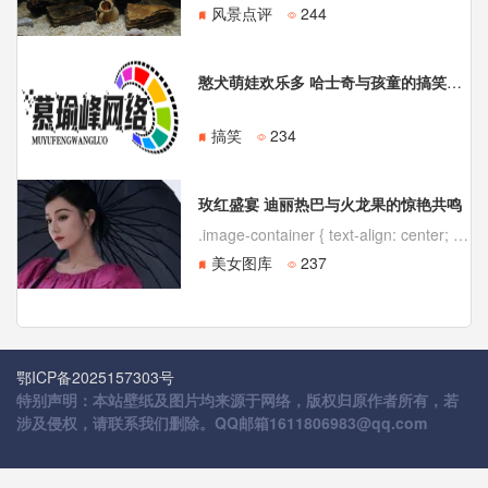
风景点评
244
憨犬萌娃欢乐多 哈士奇与孩童的搞笑日常
搞笑
234
玫红盛宴 迪丽热巴与火龙果的惊艳共鸣
.image-container { text-align: center; margin: 30px 0; } .image-container img { max-width: 90%; height: auto; bo
美女图库
237
鄂ICP备2025157303号
特别声明：本站壁纸及图片均来源于网络，版权归原作者所有，若
涉及侵权，请联系我们删除。QQ邮箱1611806983@qq.com