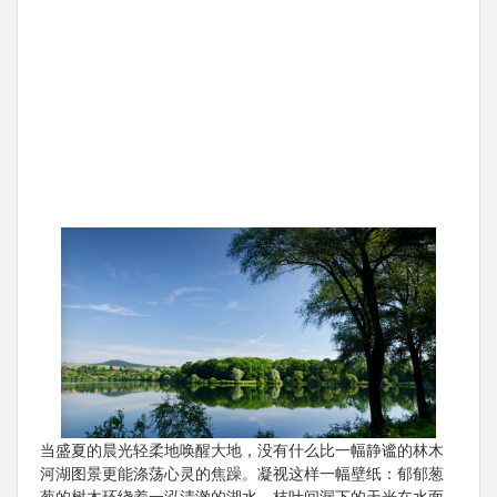
当盛夏的晨光轻柔地唤醒大地，没有什么比一幅静谧的林木
河湖图景更能涤荡心灵的焦躁。凝视这样一幅壁纸：郁郁葱
葱的树木环绕着一泓清澈的湖水，枝叶间漏下的天光在水面